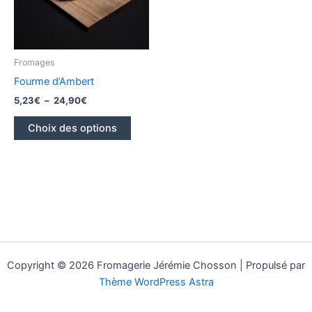
Fromages
Fourme d’Ambert
Plage
5,23
€
–
24,90
€
de
Ce
prix :
Choix des options
produit
5,23€
à
a
24,90€
plusieurs
variations.
Les
options
peuvent
être
Copyright © 2026 Fromagerie Jérémie Chosson | Propulsé par
choisies
Thème WordPress Astra
sur
la