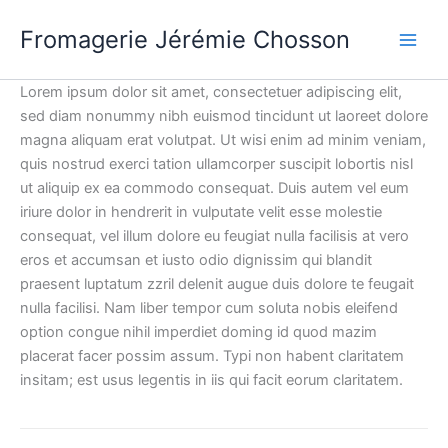
Aller
Fromagerie Jérémie Chosson
au
contenu
Lorem ipsum dolor sit amet, consectetuer adipiscing elit,
sed diam nonummy nibh euismod tincidunt ut laoreet dolore
magna aliquam erat volutpat. Ut wisi enim ad minim veniam,
quis nostrud exerci tation ullamcorper suscipit lobortis nisl
ut aliquip ex ea commodo consequat. Duis autem vel eum
iriure dolor in hendrerit in vulputate velit esse molestie
consequat, vel illum dolore eu feugiat nulla facilisis at vero
eros et accumsan et iusto odio dignissim qui blandit
praesent luptatum zzril delenit augue duis dolore te feugait
nulla facilisi. Nam liber tempor cum soluta nobis eleifend
option congue nihil imperdiet doming id quod mazim
placerat facer possim assum. Typi non habent claritatem
insitam; est usus legentis in iis qui facit eorum claritatem.