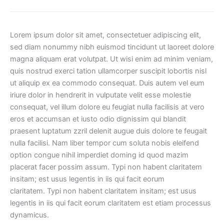
Lorem ipsum dolor sit amet, consectetuer adipiscing elit,
sed diam nonummy nibh euismod tincidunt ut laoreet dolore
magna aliquam erat volutpat. Ut wisi enim ad minim veniam,
quis nostrud exerci tation ullamcorper suscipit lobortis nisl
ut aliquip ex ea commodo consequat. Duis autem vel eum
iriure dolor in hendrerit in vulputate velit esse molestie
consequat, vel illum dolore eu feugiat nulla facilisis at vero
eros et accumsan et iusto odio dignissim qui blandit
praesent luptatum zzril delenit augue duis dolore te feugait
nulla facilisi. Nam liber tempor cum soluta nobis eleifend
option congue nihil imperdiet doming id quod mazim
placerat facer possim assum. Typi non habent claritatem
insitam; est usus legentis in iis qui facit eorum
claritatem. Typi non habent claritatem insitam; est usus
legentis in iis qui facit eorum claritatem est etiam processus
dynamicus.