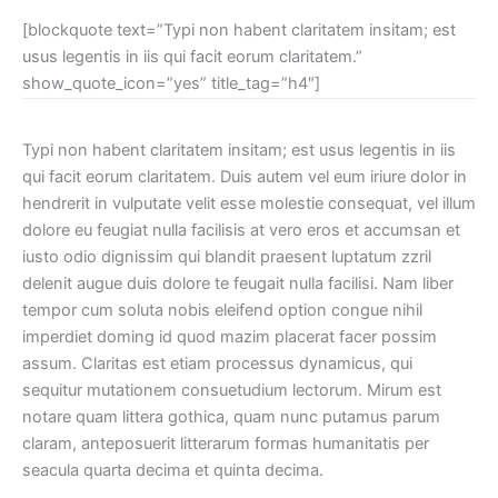
[blockquote text=”Typi non habent claritatem insitam; est
usus legentis in iis qui facit eorum claritatem.”
show_quote_icon=”yes” title_tag=”h4″]
Typi non habent claritatem insitam; est usus legentis in iis
qui facit eorum claritatem. Duis autem vel eum iriure dolor in
hendrerit in vulputate velit esse molestie consequat, vel illum
dolore eu feugiat nulla facilisis at vero eros et accumsan et
iusto odio dignissim qui blandit praesent luptatum zzril
delenit augue duis dolore te feugait nulla facilisi. Nam liber
tempor cum soluta nobis eleifend option congue nihil
imperdiet doming id quod mazim placerat facer possim
assum. Claritas est etiam processus dynamicus, qui
sequitur mutationem consuetudium lectorum. Mirum est
notare quam littera gothica, quam nunc putamus parum
claram, anteposuerit litterarum formas humanitatis per
seacula quarta decima et quinta decima.