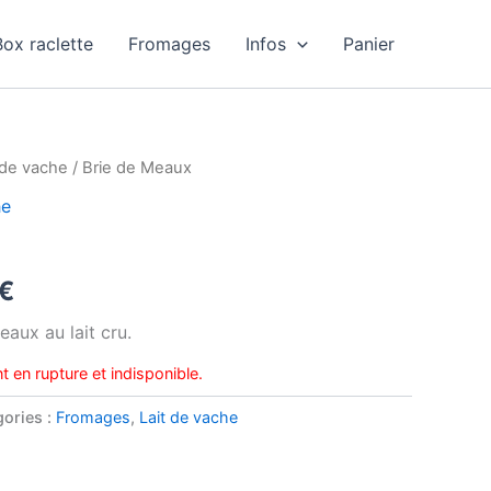
Box raclette
Fromages
Infos
Panier
 de vache
/ Brie de Meaux
he
Plage
€
de
eaux au lait cru.
prix :
t en rupture et indisponible.
8,67€
ories :
Fromages
,
Lait de vache
à