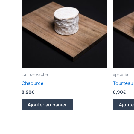
Lait de vache
épicerie
Chaource
Tourteau
8,20
€
6,90
€
Ajouter au panier
Ajoute