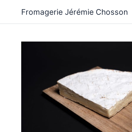
Aller
Fromagerie Jérémie Chosson
au
contenu