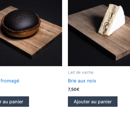
Lait de vache
 fromagé
Brie aux noix
7,50
€
r au panier
Ajouter au panier