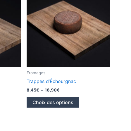
Fromages
Trappes d’Échourgnac
Plage
8,45
€
–
16,90
€
de
Ce
prix :
Choix des options
8,45€
produit
à
a
16,90€
plusieurs
variations.