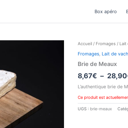
Box apéro
Accueil
/
Fromages
/
Lait
Fromages
,
Lait de vac
Brie de Meaux
8,67
€
–
28,90
L’authentique brie de M
Ce produit est actuellemen
UGS :
brie-meaux
Catég