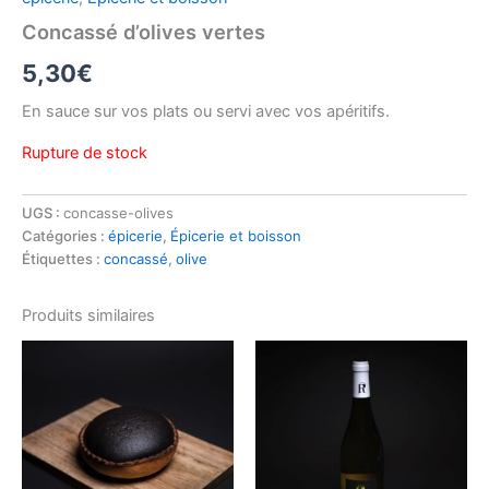
Concassé d’olives vertes
5,30
€
En sauce sur vos plats ou servi avec vos apéritifs.
Rupture de stock
UGS :
concasse-olives
Catégories :
épicerie
,
Épicerie et boisson
Étiquettes :
concassé
,
olive
Produits similaires