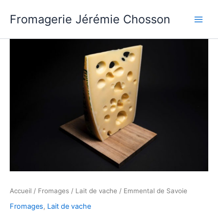
Aller
Fromagerie Jérémie Chosson
au
contenu
Accueil
/
Fromages
/
Lait de vache
/ Emmental de Savoie
Fromages
,
Lait de vache