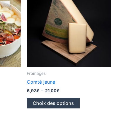
Fromages
Comté jeune
Plage
6,93
€
–
21,00
€
de
Ce
prix :
Choix des options
6,93€
uit
produit
à
a
21,00€
ieurs
plusieurs
ations.
variations.