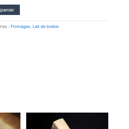
62,90€
 panier
ries :
Fromages
,
Lait de brebis