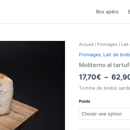
Box apéro
Accueil
/
Fromages
/
Lait
Fromages
,
Lait de breb
Moliterno al tartu
17,70
€
–
62,9
Tomme de brebis sarde 
Poids