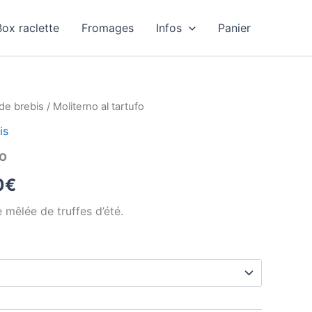
Box raclette
Fromages
Infos
Panier
 de brebis
/ Moliterno al tartufo
is
fo
Plage
0
€
de
mêlée de truffes d’été.
prix :
17,70€
à