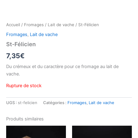
Accueil
/
Fromages
/
Lait de vache
/ St-Félicien
Fromages
,
Lait de vache
St-Félicien
7,35
€
Du crémeux et du caractère pour ce fromage au lait de
vache.
Rupture de stock
UGS :
st-felicien
Catégories :
Fromages
,
Lait de vache
Produits similaires