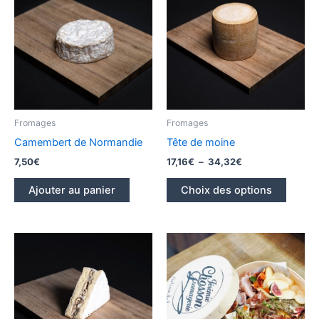
Fromages
Fromages
Camembert de Normandie
Tête de moine
Plage
7,50
€
17,16
€
–
34,32
€
de
Ce
prix :
Ajouter au panier
Choix des options
produi
17,16€
à
a
34,32€
plusieu
variati
Les
option
peuve
être