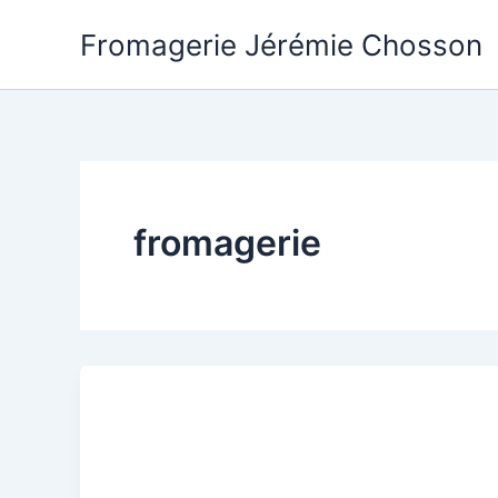
Aller
Fromagerie Jérémie Chosson
au
contenu
fromagerie