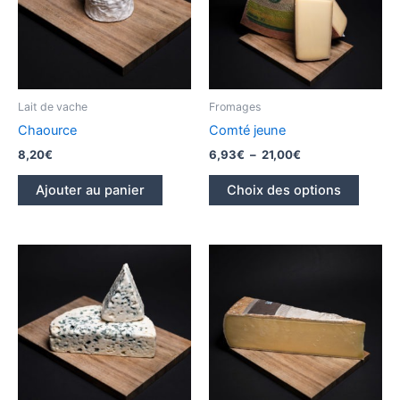
Lait de vache
Fromages
Chaource
Comté jeune
Plage
8,20
€
6,93
€
–
21,00
€
de
Ce
prix :
Ajouter au panier
Choix des options
produi
6,93€
à
a
21,00€
plusieu
variati
Les
option
peuve
être
choisi
sur