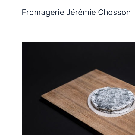
Aller
Fromagerie Jérémie Chosson
au
contenu