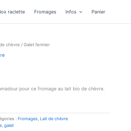
Box raclette
Fromages
Infos
Panier
 de chèvre
/ Galet fermier
vre
madour pour ce fromage au lait bio de chèvre.
égories :
Fromages
,
Lait de chèvre
e
,
galet