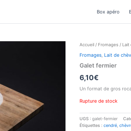
Box apéro
Accueil
/
Fromages
/
Lait
Fromages
,
Lait de chè
Galet fermier
6,10
€
Un format de gros roca
Rupture de stock
UGS :
galet-fermier
Cat
Étiquettes :
cendré
,
chèvr