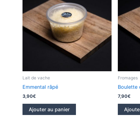
Lait de vache
Fromages
Emmental râpé
Boulette 
3,90
€
7,90
€
Ajouter au panier
Ajoute