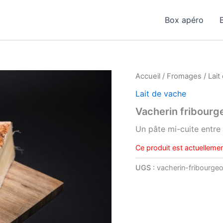
Box apéro
Accueil
/
Fromages
/
Lait
Lait de vache
Vacherin fribourg
Un pâte mi-cuite entre
Ce produit est actuellemen
UGS :
vacherin-fribourgeo