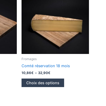
Fromages
Comté réservation 18 mois
Plage
10,86
€
–
32,90
€
de
Ce
prix :
Choix des options
10,86€
uit
produit
à
a
32,90€
ieurs
plusieurs
ations.
variations.